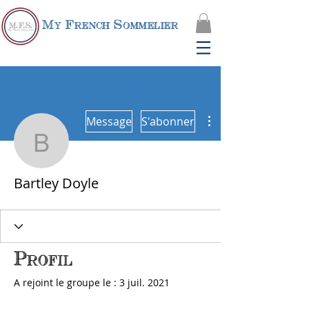
My French Sommelier
Plus d'actions
Message
S'abonner
Bartley Doyle
Bartley Doyle
Profil
A rejoint le groupe le : 3 juil. 2021