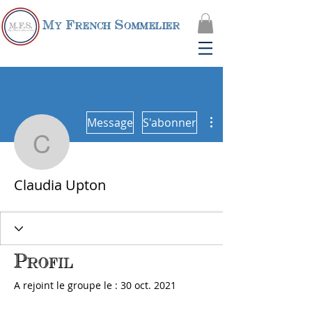
My French Sommelier
Plus d'actions
Message
S'abonner
Claudia Upton
Claudia Upton
Profil
A rejoint le groupe le : 30 oct. 2021