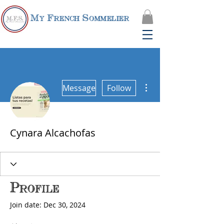
My French Sommelier
More actions
Message
Follow
Cynara Alcachofas
Profile
Join date: Dec 30, 2024