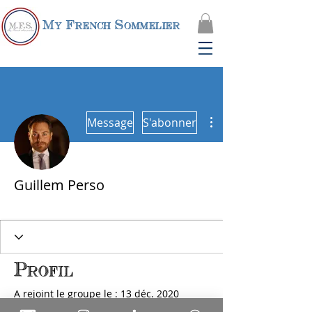
My French Sommelier
Plus d'actions
Message
S'abonner
Guillem Perso
Expert Vin
+
4
Profil
A rejoint le groupe le : 13 déc. 2020