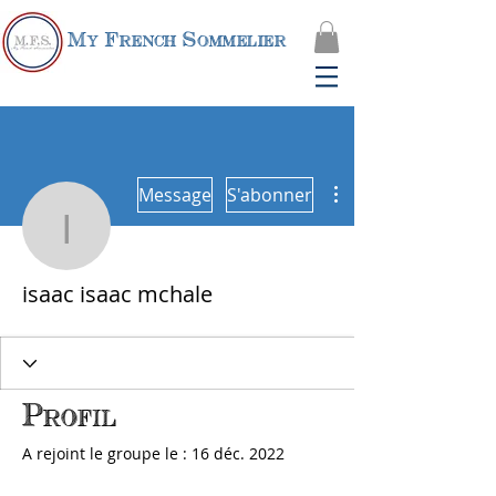
My French Sommelier
Plus d'actions
Message
S'abonner
isaac isaac mchale
isaac isaac mchale
Profil
A rejoint le groupe le : 16 déc. 2022