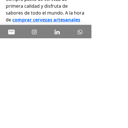
primera calidad y disfruta de 
sabores de todo el mundo. A la hora 
de 
comprar cervezas artesanales
te recomendamos esta tienda. 
Explorar y comprar cerveza 
artesanal permite descubrir 
sabores únicos y apreciar el 
proceso de elaboración que 
distingue a cada cerveza artesanal 
en el mercado. La Cerveza Artesanal 
ha ganado popularidad en los 
últimos años por su sabor único y el 
uso de ingredientes locales que la 
diferencian de las cervezas 
industriales. Existen muchos estilos 
cerveza artesanal, aquí vas a poder 
aprender en qué se diferencian. Y lo 
que es aún mejor: también podrás 