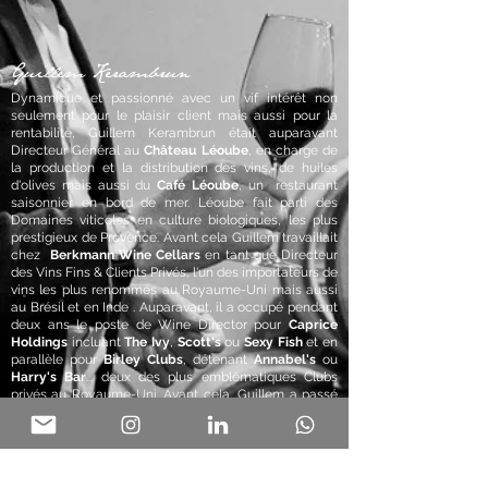
Guillem Kerambrun
Dynamique et passionné avec un vif intérêt non
seulement pour le plaisir client mais aussi pour la
rentabilité, Guillem Kerambrun était auparavant
Directeur Général au
Château Léoube
, en charge de
la production et la distribution des vins, de huiles
d'olives mais aussi du
Café Léoube
, un restaurant
saisonnier en bord de mer. Léoube fait parti des
Domaines viticoles en culture biologiques, les plus
prestigieux de Provence. Avant cela Guillem travaillait
chez
Berkmann Wine Cellars
en tant que Directeur
des Vins Fins & Clients Privés, l'un des importateurs de
vins les plus renommés au Royaume-Uni mais aussi
au Brésil et en Inde . Auparavant, il a occupé pendant
deux ans le poste de Wine Director pour
Caprice
Holdings
incluant
The Ivy
,
Scott's
ou
Sexy Fis
h
et en
parallèle pour
Birley Clubs
, détenant
Annabel's
ou
Harry's Bar
... deux des plus emblématiques Clubs
privés au Royaume-Uni. Avant cela, Guillem a passé
13 ans avec le légendaire chef-entrepreneur
Alain
Ducasse
en tant que directeur adjoint des boissons. Il
a dirigé, aux côtés de
Gérard Margeon
, 27
restaurants, 70 sommeliers et sélectionné plus de
6000 vins. Cette expérience l'a amené à gérer